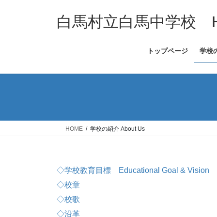
コ
ナ
ン
ビ
白馬村立白馬中学校 Hakuba
テ
ゲ
ン
ー
トップページ
学校の
ツ
シ
へ
ョ
ス
ン
キ
に
ッ
移
プ
動
HOME
学校の紹介 About Us
◇学校教育目標 Educational Goal & Vision
◇校章
◇校歌
◇沿革